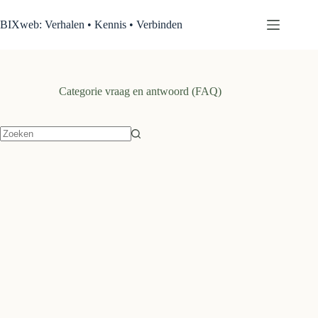
Ga
naar
BIXweb: Verhalen • Kennis • Verbinden
de
inhoud
Categorie
vraag en antwoord (FAQ)
Geen
resultaten